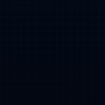
联系我们
邮箱:
ladglass@ladglass.com
电话:
0757-27726738
售后服务:
0757-27726738
地址:
广东省佛山市顺德区伦教工业区裕成北路