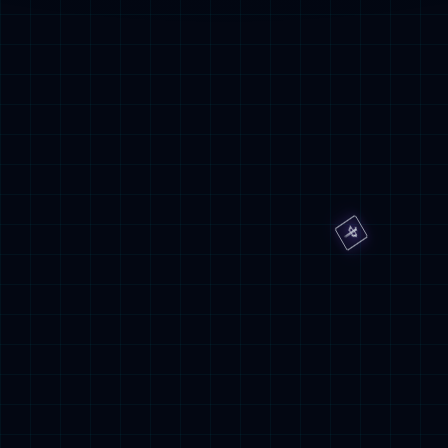
给我们留言
给我们留言，以获得专为您量身定制的独家折扣!
提交
技术支持： |
SEO标签
营业执照